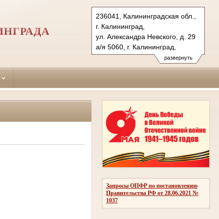
236041, Калининградская обл.,
г. Калининград,
ИНГРАДА
ул. Александра Невского, д. 29
а/я 5060, г. Калининград,
236035 (почт.)
развернуть
Тел.: (4012) 53-13-75, 51-27-15
51-28-00 (ф.), 51-27-16
leningradsky.kln@sudrf.ru
Запросы ОПФР по постановлению
Правительства РФ от 28.06.2021 №
1037