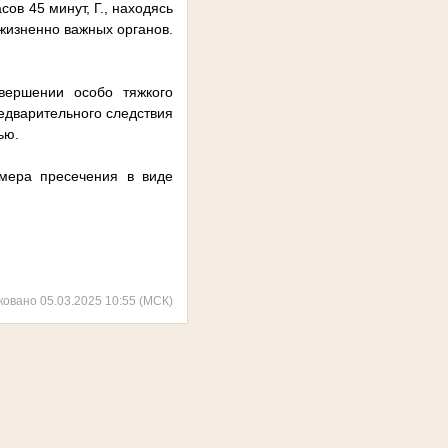
сов 45 минут, Г., находясь
 жизненно важных органов.
овершении особо тяжкого
редварительного следствия
ью.
 мера пресечения в виде
ковано 05.03.2025 10:55 (МСК)