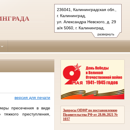
236041, Калининградская обл.,
г. Калининград,
ИНГРАДА
ул. Александра Невского, д. 29
а/я 5060, г. Калининград,
236035 (почт.)
развернуть
Тел.: (4012) 53-13-75, 51-27-15
51-28-00 (ф.), 51-27-16
leningradsky.kln@sudrf.ru
версия для печати
меры пресечения в виде
Запросы ОПФР по постановлению
 тяжкого преступления,
Правительства РФ от 28.06.2021 №
1037