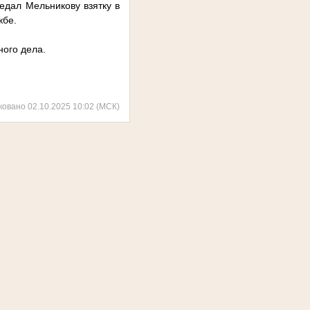
едал Мельникову взятку в
жбе.
ного дела.
ковано 02.10.2025 10:02 (МСК)