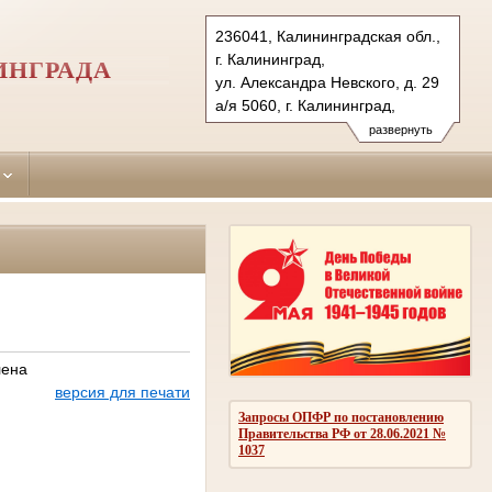
236041, Калининградская обл.,
г. Калининград,
ИНГРАДА
ул. Александра Невского, д. 29
а/я 5060, г. Калининград,
236035 (почт.)
развернуть
Тел.: (4012) 53-13-75, 51-27-15
51-28-00 (ф.), 51-27-16
leningradsky.kln@sudrf.ru
лена
версия для печати
Запросы ОПФР по постановлению
Правительства РФ от 28.06.2021 №
1037