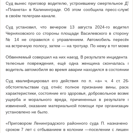
Суд вынес приговор водителю, устроившему смертельное ДТП 
«Планета» в Калининграде. Об этом сообщила пресс-служба 
в своём телеграм-канале.
Суд установил, что вечером 13 августа 2024-го водител
Черняховского со стороны площади Василевского в сторону 
№ 14 не справился с управлением. Автомобиль пересёк п
на встречную полосу, затем — на тротуар. По нему в тот момен
Обвиняемый совершил на них наезд. В результате инцидента т
телесные повреждения, ещё одна женщина скончалась поз
водитель автомобиля во время аварии находился в состоянии н
Суд квалифицировал его действия по п. «а» ч. 4 ст. 26
обстоятельствам суд отнёс полное признание вины, раска
характеристики, состояние его здоровья, добровольное возм
ущерба и морального вреда, причиненных в результате пр
извинений, оказание материальной помощи при организации п
установлено не было.
«Приговором Ленинградского районного суда П. назначено 
сроком 7 лет с отбыванием в колонии —поселении с лишени