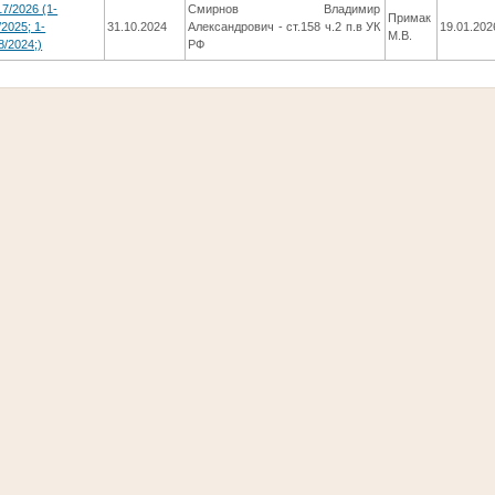
17/2026 (1-
Смирнов Владимир
Примак
/2025; 1-
31.10.2024
Александрович - ст.158 ч.2 п.в УК
19.01.202
М.В.
8/2024;)
РФ