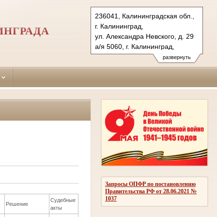
236041, Калининградская обл.,
г. Калининград,
ИНГРАДА
ул. Александра Невского, д. 29
а/я 5060, г. Калининград,
236035 (почт.)
развернуть
Тел.: (4012) 53-13-75, 51-27-15
51-28-00 (ф.), 51-27-16
leningradsky.kln@sudrf.ru
Запросы ОПФР по постановлению
Правительства РФ от 28.06.2021 №
1037
Судебные
Решение
акты