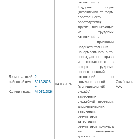
отношений →
Трудовые споры
(независимо от форм
собственности
работодателя): →
Другие, возникающие
из трудовых
отношений →
О признании
недействительным
ненормативного акта,
порождающего права
и обязанности в
сфере трудовых
правоотношений,
Ленинградский
2-
отношений по
районный суд
3012/2026
государственной
Семёркина
04.03.2026
2
г.
~
(муниципальной)
А.А.
Калининграда
М-952/2026
службе) →
заключения
служебной проверки,
дисциплинарных
взысканий,
результатов
аттестации,
результатов конкурса
на замещение
должности