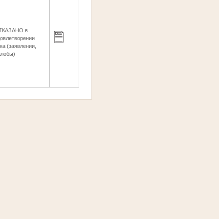
ТКАЗАНО в
довлетворении
ка (заявлении,
алобы)