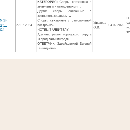
КАТЕГОРИЯ:
Споры, связанные с
земельными отношениями →
Другие споры, связанные с
землепользованием →
О
5 (2-
Споры, связанные с самовольной
Ушакова
у
4;) ~
27.02.2024
постройкой
04.02.2025
О.В.
ис
024
ИСТЕЦ(ЗАЯВИТЕЛЬ):
ж
Администрация городского округа
«Город Калининград»
ОТВЕТЧИК: Здрайковский Евгений
Геннадьевич