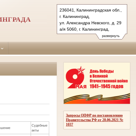
236041, Калининградская обл.,
г. Калининград,
ИНГРАДА
ул. Александра Невского, д. 29
а/я 5060, г. Калининград,
236035 (почт.)
развернуть
Тел.: (4012) 53-13-75, 51-27-15
51-28-00 (ф.), 51-27-16
leningradsky.kln@sudrf.ru
Запросы ОПФР по постановлению
Правительства РФ от 28.06.2021 №
1037
Судебные
ешение
акты