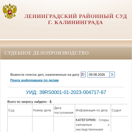
ЛЕНИНГРАДСКИЙ РАЙОННЫЙ СУД
Г. КАЛИНИНГРАДА
СУДЕБНОЕ ДЕЛОПРОИЗВОДСТВО
Вывести список дел, назначенных на дату
Поиск информации по делам
УИД: 39RS0001-01-2023-004717-67
Всего по запросу найдено -
3
.
Дата
Д
Суд
Номер дела
Информация по делу
Судья
поступления
р
КАТЕГОРИЯ:
Споры,
связанные с
наследственными