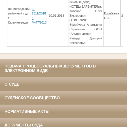
исковые дела)
ИСТЕЦ(ЗАЯВИТЕЛЬ):
Ленинградский
2-
Коленов Олег
районный суд
1311/2018
Кораблева
10.01.2018
Викторович
29.
г.
~
О.А.
ОТВЕТЧИК:
Калининграда
М-47/2018
Волобуева Анастасия
Сергеевна, ООО
"Альтернатива",
Райдер Дмитрий
Викторович
ПОДАЧА ПРОЦЕССУАЛЬНЫХ ДОКУМЕНТОВ В
ЭЛЕКТРОННОМ ВИДЕ
О СУДЕ
СУДЕЙСКОЕ СООБЩЕСТВО
НОРМАТИВНЫЕ АКТЫ
ДОКУМЕНТЫ СУДА