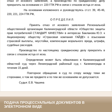
отказ от искового заявления, а производство по гражданскому делу
прекратить на основании ст. 220 ГПК РФ в связи с отказом истца от иска.
На основании изложенного и руководствуясь ст.ст. 39, 45-46,
220, 221, 224 ГПК РФ,
О П Р Е Д Е Л И Л:
Принять отказ от искового заявления Региональной
общественной организации Калининградской области «Общество защиты
прав потребителей СТАНДАРТ КАЧЕСТВА» в интересах
Бакланова Ю.З.
к
Акционерному обществу «Страховая компания ГАЙДЕ» о взыскании
страховой выплаты, неустойки, компенсации морального вреда, штрафа,
судебных расходов.
Производство по настоящему гражданскому делу прекратить в
связи с отказом истца от иска.
Определение может быть обжаловано в Калининградский
областной суд через Ленинградский районный суд г. Калининграда в
течение 15 дней.
Повторное обращение в суд по спору между теми же
сторонами, о том же предмете и по тем же основаниям не допускается.
Судья: Е.В. Чашина
ПОДАЧА ПРОЦЕССУАЛЬНЫХ ДОКУМЕНТОВ В
ЭЛЕКТРОННОМ ВИДЕ