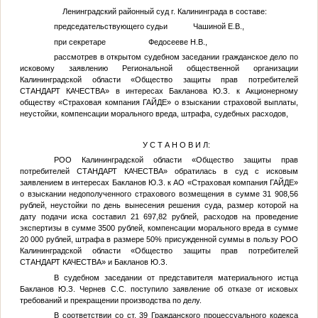
Ленинградский районный суд г. Калининграда в составе:
председательствующего судьи Чашиной Е.В.,
при секретаре Федосееве Н.В.,
рассмотрев в открытом судебном заседании гражданское дело по
исковому заявлению Региональной общественной организации
Калининградской области «Общество защиты прав потребителей
СТАНДАРТ КАЧЕСТВА» в интересах
Бакланова Ю.З.
к Акционерному
обществу «Страховая компания ГАЙДЕ» о взыскании страховой выплаты,
неустойки, компенсации морального вреда, штрафа, судебных расходов,
У С Т А Н О В И Л:
РОО Калининградской области «Общество защиты прав
потребителей СТАНДАРТ КАЧЕСТВА» обратилась в суд с исковым
заявлением в интересах
Бакланов Ю.З.
к АО «Страховая компания ГАЙДЕ»
о взыскании недополученного страхового возмещения в сумме 31 908,56
рублей, неустойки по день вынесения решения суда, размер которой на
дату подачи иска составил 21 697,82 рублей, расходов на проведение
экспертизы в сумме 3500 рублей, компенсации морального вреда в сумме
20 000 рублей, штрафа в размере 50% присужденной суммы в пользу РОО
Калининградской области «Общество защиты прав потребителей
СТАНДАРТ КАЧЕСТВА» и
Бакланов Ю.З.
В судебном заседании от представителя материального истца
Бакланов Ю.З.
Чернев С.С.
поступило заявление об отказе от исковых
требований и прекращении производства по делу.
В соответствии со ст. 39 Гражданского процессуального кодекса