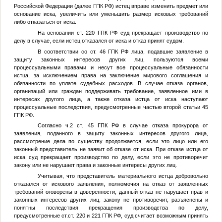
Российской Федерации (далее ГПК РФ) истец вправе изменить предмет или
основание иска, увеличить или уменьшить размер исковых требований
либо отказаться от иска.
На основании ст. 220 ГПК РФ суд прекращает производство по
делу в случае, если истец отказался от иска и отказ принят судом.
В соответствии со ст. 46 ГПК РФ лица, подавшие заявление в
защиту законных интересов других лиц, пользуются всеми
процессуальными правами и несут все процессуальные обязанности
истца, за исключением права на заключение мирового соглашения и
обязанности по уплате судебных расходов. В случае отказа органов,
организаций или граждан поддерживать требование, заявленное ими в
интересах другого лица, а также отказа истца от иска наступают
процессуальные последствия, предусмотренные частью второй статьи 45
ГПК РФ.
Согласно ч.2 ст. 45 ГПК РФ в случае отказа прокурора от
заявления, поданного в защиту законных интересов другого лица,
рассмотрение дела по существу продолжается, если это лицо или его
законный представитель не заявит об отказе от иска. При отказе истца от
иска суд прекращает производство по делу, если это не противоречит
закону или не нарушает права и законные интересы других лиц.
Учитывая, что представитель материального истца добровольно
отказался от искового заявления, полномочия на отказ от заявленных
требований оговорены в доверенности, данный отказ не нарушает прав и
законных интересов других лиц, закону не противоречит, разъяснены и
понятны последствия прекращения производства по делу,
предусмотренные ст.ст. 220 и 221 ГПК РФ, суд считает возможным принять