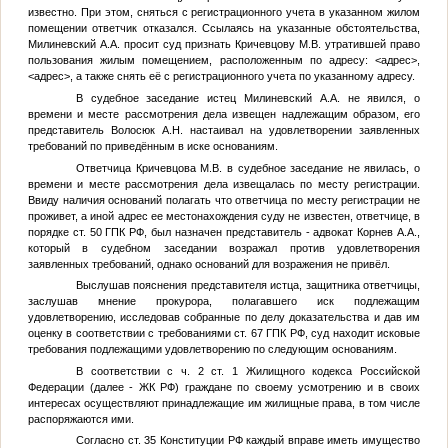
известно. При этом, сняться с регистрационного учета в указанном жилом
помещении ответчик отказался. Ссылаясь на указанные обстоятельства,
Милиневский А.А. просит суд признать Кричевцову М.В. утратившей право
пользования жилым помещением, расположенным по адресу:
<адрес>
,
<адрес>
, а также снять её с регистрационного учета по указанному адресу.
В судебное заседание истец Милиневский А.А. не явился, о
времени и месте рассмотрения дела извещен надлежащим образом, его
представитель Волосюк А.Н. настаивал на удовлетворении заявленных
требований по приведённым в иске основаниям.
Ответчица Кричевцова М.В. в судебное заседание не явилась, о
времени и месте рассмотрения дела извещалась по месту регистрации.
Ввиду наличия оснований полагать что ответчица по месту регистрации не
проживет, а иной адрес ее местонахождения суду не известен, ответчице, в
порядке ст. 50 ГПК РФ, был назначен представитель - адвокат Корнев А.А.,
который в судебном заседании возражал против удовлетворения
заявленных требований, однако оснований для возражения не привёл.
Выслушав пояснения представителя истца, защитника ответчицы,
заслушав мнение прокурора, полагавшего иск подлежащим
удовлетворению, исследовав собранные по делу доказательства и дав им
оценку в соответствии с требованиями ст. 67 ГПК РФ, суд находит исковые
требования подлежащими удовлетворению по следующим основаниям.
В соответствии с ч. 2 ст. 1 Жилищного кодекса Российской
Федерации (далее - ЖК РФ) граждане по своему усмотрению и в своих
интересах осуществляют принадлежащие им жилищные права, в том числе
распоряжаются ими.
Согласно ст. 35 Конституции РФ каждый вправе иметь имущество