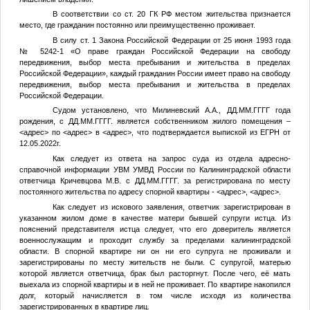
В соответствии со ст. 20 ГК РФ местом жительства признается
место, где гражданин постоянно или преимущественно проживает.
В силу ст. 1 Закона Российской Федерации от 25 июня 1993 года
№ 5242-1 «О праве граждан Российской Федерации на свободу
передвижения, выбор места пребывания и жительства в пределах
Российской Федерации», каждый гражданин России имеет право на свободу
передвижения, выбор места пребывания и жительства в пределах
Российской Федерации.
Судом установлено, что Милиневский А.А.,
ДД.ММ.ГГГГ
года
рождения, с
ДД.ММ.ГГГГ
. является собственником жилого помещения –
<адрес>
по
<адрес>
в
<адрес>
, что подтверждается выпиской из ЕГРН от
12.05.2022г.
Как следует из ответа на запрос суда из отдела адресно-
справочной информации УВМ УМВД России по Калининградской области
ответчица Кричевцова М.В. с
ДД.ММ.ГГГГ
. за регистрирована по месту
постоянного жительства по адресу спорной квартиры -
<адрес>
,
<адрес>
.
Как следует из искового заявления, ответчик зарегистрирован в
указанном жилом доме в качестве матери бывшей супруги истца. Из
пояснений представителя истца следует, что его доверитель является
военнослужащим и проходит службу за пределами калининградской
области. В спорной квартире ни он ни его супруга не проживали и
зарегистрированы по месту жительств не были. С супругой, матерью
которой является ответчица, брак был расторгнут. После чего, её мать
выехала из спорной квартиры и в ней не проживает. По квартире накопился
долг, который начисляется в том числе исходя из количества
зарегистрированных в квартире лиц.