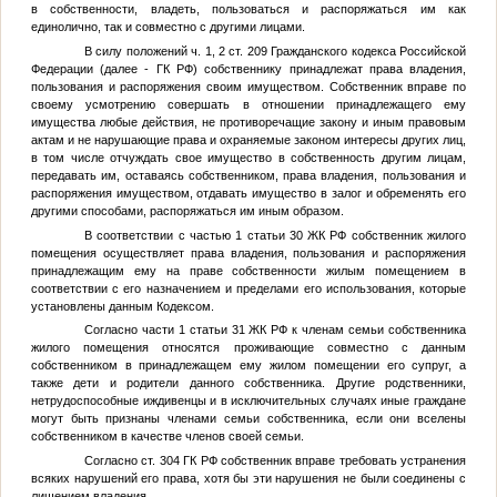
в собственности, владеть, пользоваться и распоряжаться им как
единолично, так и совместно с другими лицами.
В силу положений ч. 1, 2 ст. 209 Гражданского кодекса Российской
Федерации (далее - ГК РФ) собственнику принадлежат права владения,
пользования и распоряжения своим имуществом. Собственник вправе по
своему усмотрению совершать в отношении принадлежащего ему
имущества любые действия, не противоречащие закону и иным правовым
актам и не нарушающие права и охраняемые законом интересы других лиц,
в том числе отчуждать свое имущество в собственность другим лицам,
передавать им, оставаясь собственником, права владения, пользования и
распоряжения имуществом, отдавать имущество в залог и обременять его
другими способами, распоряжаться им иным образом.
В соответствии с частью 1 статьи 30 ЖК РФ собственник жилого
помещения осуществляет права владения, пользования и распоряжения
принадлежащим ему на праве собственности жилым помещением в
соответствии с его назначением и пределами его использования, которые
установлены данным Кодексом.
Согласно части 1 статьи 31 ЖК РФ к членам семьи собственника
жилого помещения относятся проживающие совместно с данным
собственником в принадлежащем ему жилом помещении его супруг, а
также дети и родители данного собственника. Другие родственники,
нетрудоспособные иждивенцы и в исключительных случаях иные граждане
могут быть признаны членами семьи собственника, если они вселены
собственником в качестве членов своей семьи.
Согласно ст. 304 ГК РФ собственник вправе требовать устранения
всяких нарушений его права, хотя бы эти нарушения не были соединены с
лишением владения.