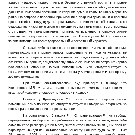
адресу:
<адрес>
,
<адрес>
, имела беспрепятственный доступ в спорное
жилое помещение, однако в нем не проживала, каких-либо достоверных
данных о намерении проживать в спорном доме, о каких-то иных мерах по
решению вопроса о вселении, проживании в спорном доме, как и о наличии
препятствий к этому, суду не представила, не исполняет обязательств по
содержанию указанного жилого помещения, на протяжении всего периода
отсутствия, не предпринимала попыток ко вселению в спорное жилое
помещение, суд полагает, что отсутствие Кричевцовой М.В. в спорном
жилом помещении носит добровольный и постоянный характер.
О каких-либо конкретных препятствиях, чинимых ей лицами,
проживающими в спорном жилом помещении, ответчица не указала, не
вселилась в спорное жилое помещение, не представила суду каких-либо
объективных данных, свидетельствующих о её намерении сохранить право
пользования спорным жилым помещением, что свидетельствует о
безразличном отношении и утрате интереса у Кричевцовой М.В. к спорному
жилому помещению.
При таких обстоятельствах, суд приходит к выводу, что
Кричевцова М.В. утратила право пользования жилым помещением –
квартирой
<адрес>
в
<адрес>
по
<адрес>
в
<адрес>
.
Наличие у Кричевцовой М.В. регистрации в спорном жилом
помещении само по себе не свидетельствует о намерении сохранить за
собой право пользования спорным жильём.
На основании ст. 3 закона РФ «О праве граждан РФ на свободу
передвижения, выбор места пребывания и жительства в переделах РФ»
сама по себе регистрация по месту жительства никаких жилищных прав не
порождает. Исходя из Постановления Конституционного суда РФ № 3-П от
25 апреля 1995 года регистрация или отсутствие таковой могут