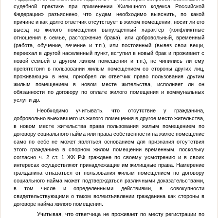
судебной практике при применении Жилищного кодекса Российской
Федерации» разъяснено, что судам необходимо выяснить, по какой
причине и как долго ответчик отсутствует в жилом помещении, носит ли его
выезд из жилого помещения вынужденный характер (конфликтные
отношения в семье, расторжение брака), или добровольный, временный
(работа, обучение, лечение и т.п.), или постоянный (вывез свои вещи,
переехал в другой населенный пункт, вступил в новый брак и проживает с
новой семьей в другом жилом помещении и т.п.), не чинились ли ему
препятствия в пользовании жилым помещением со стороны других лиц,
проживающих в нем, приобрел ли ответчик право пользования другим
жилым помещением в новом месте жительства, исполняет ли он
обязанности по договору по оплате жилого помещения и коммунальных
услуг и др.
Необходимо учитывать, что отсутствие у гражданина,
добровольно выехавшего из жилого помещения в другое место жительства,
в новом месте жительства права пользования жилым помещением по
договору социального найма или права собственности на жилое помещение
само по себе не может являться основанием для признания отсутствия
этого гражданина в спорном жилом помещении временным, поскольку
согласно ч. 2 ст. 1 ЖК РФ граждане по своему усмотрению и в своих
интересах осуществляют принадлежащие им жилищные права. Намерение
гражданина отказаться от пользования жилым помещением по договору
социального найма может подтверждаться различными доказательствами,
в том числе и определенными действиями, в совокупности
свидетельствующими о таком волеизъявлении гражданина как стороны в
договоре найма жилого помещения.
Учитывая, что ответчица не проживает по месту регистрации по