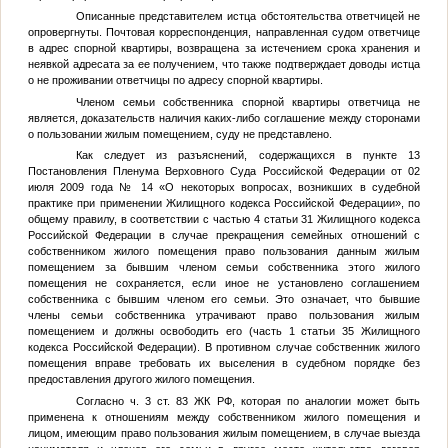
Описанные представителем истца обстоятельства ответчицей не
опровергнуты. Почтовая корреспонденция, направленная судом ответчице
в адрес спорной квартиры, возвращена за истечением срока хранения и
неявкой адресата за ее получением, что также подтверждает доводы истца
о не проживании ответчицы по адресу спорной квартиры.
Членом семьи собственника спорной квартиры ответчица не
является, доказательств наличия каких-либо соглашение между сторонами
о пользовании жилым помещением, суду не представлено.
Как следует из разъяснений, содержащихся в пункте 13
Постановления Пленума Верховного Суда Российской Федерации от 02
июля 2009 года № 14 «О некоторых вопросах, возникших в судебной
практике при применении Жилищного кодекса Российской Федерации», по
общему правилу, в соответствии с частью 4 статьи 31 Жилищного кодекса
Российской Федерации в случае прекращения семейных отношений с
собственником жилого помещения право пользования данным жилым
помещением за бывшим членом семьи собственника этого жилого
помещения не сохраняется, если иное не установлено соглашением
собственника с бывшим членом его семьи. Это означает, что бывшие
члены семьи собственника утрачивают право пользования жилым
помещением и должны освободить его (часть 1 статьи 35 Жилищного
кодекса Российской Федерации). В противном случае собственник жилого
помещения вправе требовать их выселения в судебном порядке без
предоставления другого жилого помещения.
Согласно ч. 3 ст. 83 ЖК РФ, которая по аналогии может быть
применена к отношениям между собственником жилого помещения и
лицом, имеющим право пользования жилым помещением, в случае выезда