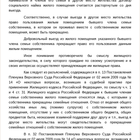
нанимателя и членов его семьи в другое место жительства договор
социального найма жилого помещения считается расторгнутым со дня
выезда.
Соответственно, в случае выезда в другое место жительства
право пользования жилым помещением бывшего члена семьи
собственника, в котором он проживал вместе с собственником жилом
помещения, может быть прекращено.
Добровольный выезд из жилого помещения указанного бывшего
члена семьи собственника прекращает право его пользования данным
жилым помещением.
Иное понимание противоречило бы смыслу жилищного
законодательства, в силу которого граждане по своему усмотрению и в
своих интересах осуществляют принадлежащие им жилищные права.
Как следует из разъяснений, содержащихся в п. 13 Постановления
Пленума Верховного Суда Российской Федерации от 02 июля 2009 года №
14 «О некоторых вопросах, возникших в судебной практике при
применении Жилищного кодекса Российской Федерации», по смыслу ч.ч. 1
и 4 ст. 31 Жилищного кодекса Российской Федерации к бывшим членам
семьи собственника жилого помещения относятся лица, с которыми у
собственника прекращены семейные отношения. Отказ от ведения общего
хозяйства иных лиц (помимо супругов) с собственником жилого
помещения, отсутствие у них с собственником общего бюджета, общих
предметов быта, неоказание взаимной поддержки друг другу и т.п., выезд в
другое место жительства могут свидетельствовать о прекращении
семейных отношений с собственником жилого помещения.
В п. 32 Постановления Пленума Верховного Суда Российской
Федерации от 02 июля 2009 года № 14 «О некоторых вопросах, возникших в