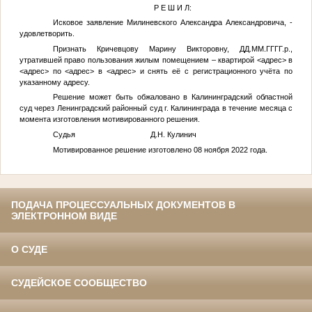
Р Е Ш И Л:
Исковое заявление Милиневского Александра Александровича, -
удовлетворить.
Признать Кричевцову Марину Викторовну,
ДД.ММ.ГГГГ
.р.,
утратившей право пользования жилым помещением – квартирой
<адрес>
в
<адрес>
по
<адрес>
в
<адрес>
и снять её с регистрационного учёта по
указанному адресу.
Решение может быть обжаловано в Калининградский областной
суд через Ленинградский районный суд г. Калининграда в течение месяца с
момента изготовления мотивированного решения.
Судья Д.Н. Кулинич
Мотивированное решение изготовлено 08 ноября 2022 года.
ПОДАЧА ПРОЦЕССУАЛЬНЫХ ДОКУМЕНТОВ В
ЭЛЕКТРОННОМ ВИДЕ
О СУДЕ
СУДЕЙСКОЕ СООБЩЕСТВО