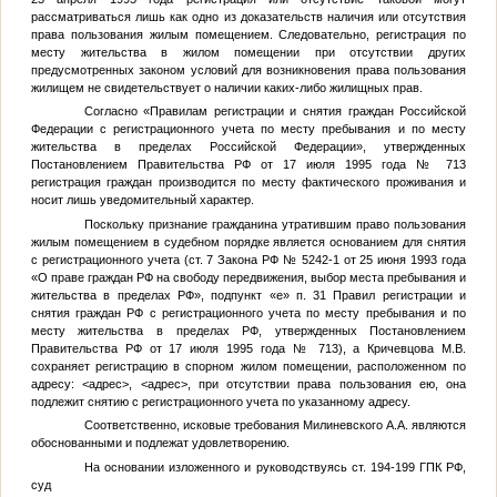
рассматриваться лишь как одно из доказательств наличия или отсутствия
права пользования жилым помещением. Следовательно, регистрация по
месту жительства в жилом помещении при отсутствии других
предусмотренных законом условий для возникновения права пользования
жилищем не свидетельствует о наличии каких-либо жилищных прав.
Согласно «Правилам регистрации и снятия граждан Российской
Федерации с регистрационного учета по месту пребывания и по месту
жительства в пределах Российской Федерации», утвержденных
Постановлением Правительства РФ от 17 июля 1995 года № 713
регистрация граждан производится по месту фактического проживания и
носит лишь уведомительный характер.
Поскольку признание гражданина утратившим право пользования
жилым помещением в судебном порядке является основанием для снятия
с регистрационного учета (ст. 7 Закона РФ № 5242-1 от 25 июня 1993 года
«О праве граждан РФ на свободу передвижения, выбор места пребывания и
жительства в пределах РФ», подпункт «е» п. 31 Правил регистрации и
снятия граждан РФ с регистрационного учета по месту пребывания и по
месту жительства в пределах РФ, утвержденных Постановлением
Правительства РФ от 17 июля 1995 года № 713), а Кричевцова М.В.
сохраняет регистрацию в спорном жилом помещении, расположенном по
адресу:
<адрес>
,
<адрес>
, при отсутствии права пользования ею, она
подлежит снятию с регистрационного учета по указанному адресу.
Соответственно, исковые требования Милиневского А.А. являются
обоснованными и подлежат удовлетворению.
На основании изложенного и руководствуясь ст. 194-199 ГПК РФ,
суд