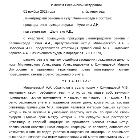
Именем Российской Федерации
01 ноября 2022 года г. Калининград
Ленинградский районный суд г. Калининграда в составе:
председательствующего судьи Кулинича Д.Н.,
при секретаре Шалутько А.В.,
с участием: помощника прокурора Ленинградского района г.
Калининграда Эглит А.А., представителя истца Милиневского А.А. –
Волосюка А.Н., представителя ответчицы Кричевцовой М.В. - адвоката
Корнева А.А., назначенного судом в порядке ст. 50 ГПК РФ,
рассмотрев в открытом судебном заседании гражданское дело по
иску Милиневского Александра Александровича к Кричевцовой Марине
Викторовне о признании утратившей право пользования жилым
помещением, снятии с регистрационного учета,
У С Т А Н О В И Л:
Милиневский А.А. обратился в суд с иском к Кричевцовой М.В.,
мотивируя свои требования тем, что истцу на праве собственности
принадлежит жилое помещение –
<адрес>
по
<адрес>
в
<адрес>
. На
регистрационном учете в указанном жилом доме, кроме истца, состоит
ответчица Кричевцова М.В., которая является матерью бывшей супруги
истца и была вселена в указанную квартиру истцом по просьбе своей
супруги. Однако брак между истцом и его супругой был расторгнут.
Ответчица в спорной квартире не проживает, членом семьи истца,
являющегося собственником спорной квартиры, не является, совместного
хозяйства с ним не ведет, участия в содержании квартиры не принимает,
выехала в неизвестном истцу направлении и её место жительства ему не