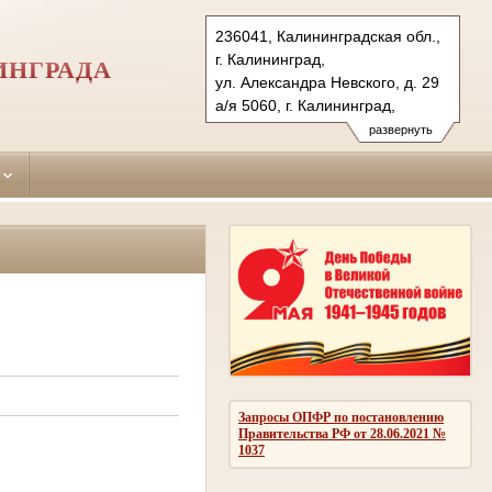
236041, Калининградская обл.,
г. Калининград,
ИНГРАДА
ул. Александра Невского, д. 29
а/я 5060, г. Калининград,
236035 (почт.)
развернуть
Тел.: (4012) 53-13-75, 51-27-15
51-28-00 (ф.), 51-27-16
leningradsky.kln@sudrf.ru
Запросы ОПФР по постановлению
Правительства РФ от 28.06.2021 №
1037