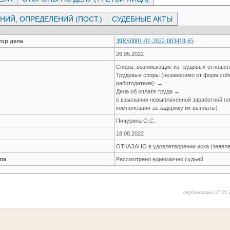
ИЙ, ОПРЕДЕЛЕНИЙ (ПОСТ.)
СУДЕБНЫЕ АКТЫ
39RS0001-01-2022-003419-65
ор дела
26.05.2022
Споры, возникающие из трудовых отноше
Трудовые споры (независимо от форм соб
работодателя): →
Дела об оплате труда →
о взыскании невыплаченной заработной пла
компенсации за задержку их выплаты)
Пичурина О.С.
18.08.2022
ОТКАЗАНО в удовлетворении иска (заявле
ла
Рассмотрено единолично судьей
опубликовано 27.05.2