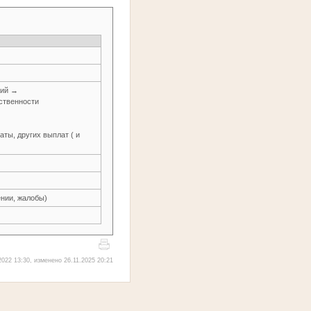
ний →
ственности
ты, других выплат ( и
нии, жалобы)
022 13:30, изменено 26.11.2025 20:21