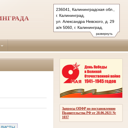
236041, Калининградская обл.,
г. Калининград,
ИНГРАДА
ул. Александра Невского, д. 29
а/я 5060, г. Калининград,
236035 (почт.)
развернуть
Тел.: (4012) 53-13-75, 51-27-15
51-28-00 (ф.), 51-27-16
leningradsky.kln@sudrf.ru
Запросы ОПФР по постановлению
Правительства РФ от 28.06.2021 №
1037
 ЛИСТЫ