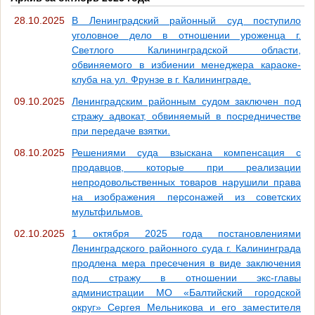
28.10.2025
В Ленинградский районный суд поступило
уголовное дело в отношении уроженца г.
Светлого Калининградской области,
обвиняемого в избиении менеджера караоке-
клуба на ул. Фрунзе в г. Калининграде.
09.10.2025
Ленинградским районным судом заключен под
стражу адвокат, обвиняемый в посредничестве
при передаче взятки.
08.10.2025
Решениями суда взыскана компенсация с
продавцов, которые при реализации
непродовольственных товаров нарушили права
на изображения персонажей из советских
мультфильмов.
02.10.2025
1 октября 2025 года постановлениями
Ленинградского районного суда г. Калининграда
продлена мера пресечения в виде заключения
под стражу в отношении экс-главы
администрации МО «Балтийский городской
округ» Сергея Мельникова и его заместителя