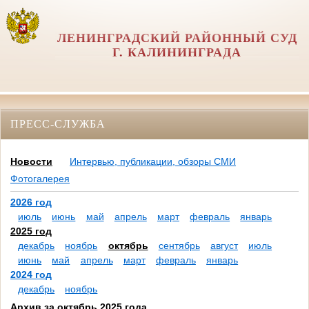
ЛЕНИНГРАДСКИЙ РАЙОННЫЙ СУД
Г. КАЛИНИНГРАДА
ПРЕСС-СЛУЖБА
Новости
Интервью, публикации, обзоры СМИ
Фотогалерея
2026 год
июль
июнь
май
апрель
март
февраль
январь
2025 год
декабрь
ноябрь
октябрь
сентябрь
август
июль
июнь
май
апрель
март
февраль
январь
2024 год
декабрь
ноябрь
Архив за октябрь 2025 года